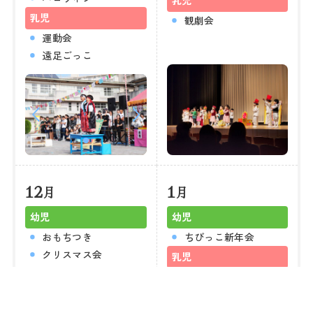
乳児
乳児
観劇会
運動会
遠足ごっこ
12
1
月
月
幼児
幼児
おもちつき
ちびっこ新年会
クリスマス会
乳児
合同避難訓練
新年お店屋さんごっこ
個人面談
乳児