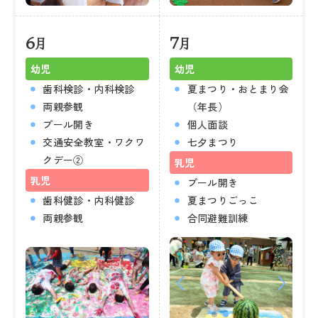
6
7
月
月
幼児
幼児
歯科検診・内科検診
夏まつり・おとまり会
両親参観
（年長）
プール開き
個人面談
交通安全教室・ワクワ
七夕まつり
クデー②
乳児
乳児
プール開き
歯科健診・内科健診
夏まつりごっこ
両親参観
合同避難訓練