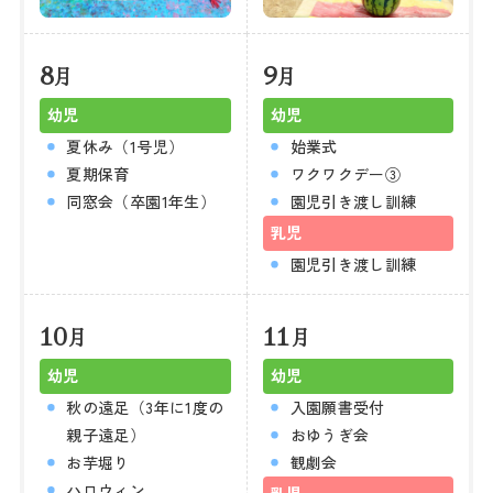
8
9
月
月
幼児
幼児
夏休み（1号児）
始業式
夏期保育
ワクワクデー③
同窓会（卒園1年生）
園児引き渡し訓練
乳児
園児引き渡し訓練
10
11
月
月
幼児
幼児
秋の遠足（3年に1度の
入園願書受付
親子遠足）
おゆうぎ会
お芋堀り
観劇会
ハロウィン