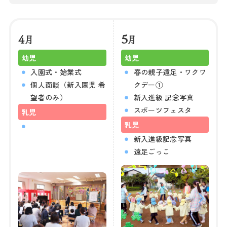
4
5
月
月
幼児
幼児
入園式・始業式
春の親子遠足・ワクワ
個人面談（新入園児 希
クデー①
望者のみ）
新入進級 記念写真
スポーツフェスタ
乳児
乳児
新入進級記念写真
遠足ごっこ