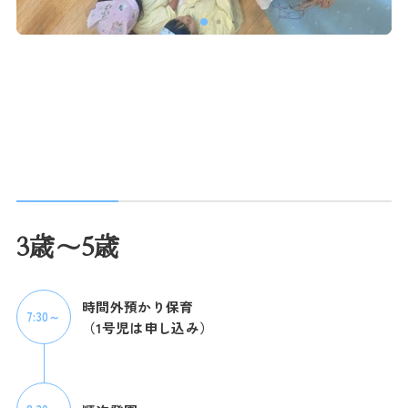
3歳～5歳
時間外預かり保育
7:30～
（1号児は申し込み）