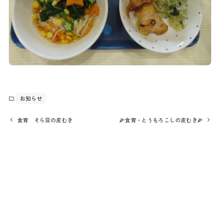
お知らせ
食育 そら豆の皮むき
🌽食育・とうもろこしの皮むき🌽
最近の投稿
令和8年度 9月入園 園児募集
夏まつり