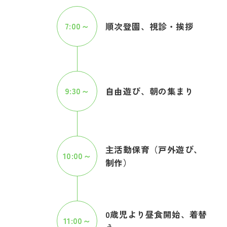
7:00～
順次登園、視診・挨拶
9:30～
自由遊び、朝の集まり
主活動保育（戸外遊び、
10:00～
制作）
0歳児より昼食開始、着替
11:00～