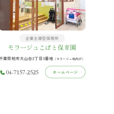
企業主導型保育所
モラージュこばと保育園
千葉県柏市大山台2丁目3番地
（モラージュ柏内2F）
04-7157-2525
ホームページ