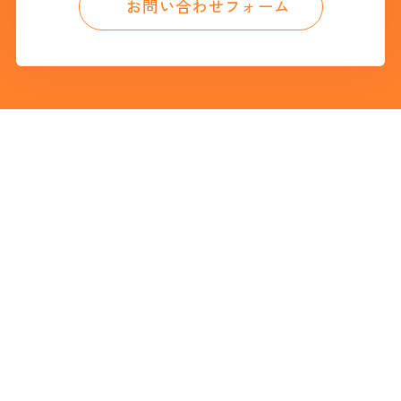
お問い合わせフォーム
学校法人柏こばと学園
認定こども園ワタナベ学園
〒116-0001 東京都荒川区町屋2-15-5
園の案内
園の特色
園での生活
採用情報
入園案内
2歳児教室
アクセスマップ
課外活動
個人情報保護方針