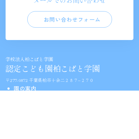
メールでのお問い合わせ
お問い合わせフォーム
学校法人柏こばと学園
認定こども園柏こばと学園
〒277-0872 千葉県柏市十余二２８７−２７０
園の案内
園の特色
園での生活
採用情報
入園案内
2歳児教室
子育て支援